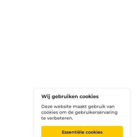
Wij gebruiken cookies
Deze website maakt gebruik van
cookies om de gebruikerservaring
te verbeteren.
Essentiële cookies