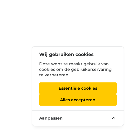
Wij gebruiken cookies
Deze website maakt gebruik van
cookies om de gebruikerservaring
te verbeteren.
Essentiële cookies
Alles accepteren
Aanpassen