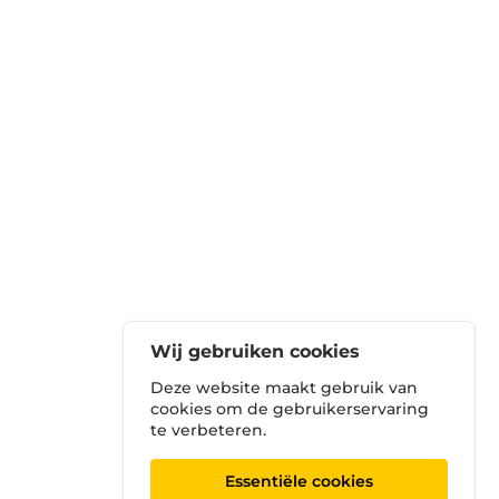
Wij gebruiken cookies
Deze website maakt gebruik van
cookies om de gebruikerservaring
te verbeteren.
Essentiële cookies