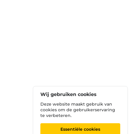
Wij gebruiken cookies
Deze website maakt gebruik van
cookies om de gebruikerservaring
te verbeteren.
Essentiële cookies