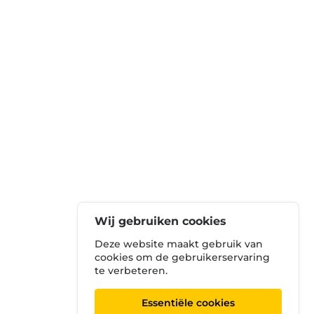
Wij gebruiken cookies
Deze website maakt gebruik van
cookies om de gebruikerservaring
te verbeteren.
Essentiële cookies