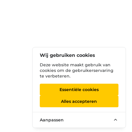
Wij gebruiken cookies
Deze website maakt gebruik van
cookies om de gebruikerservaring
te verbeteren.
Essentiële cookies
Alles accepteren
Aanpassen