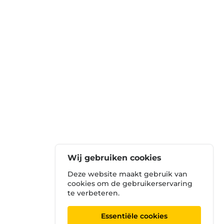
Wij gebruiken cookies
Deze website maakt gebruik van
cookies om de gebruikerservaring
te verbeteren.
Essentiële cookies