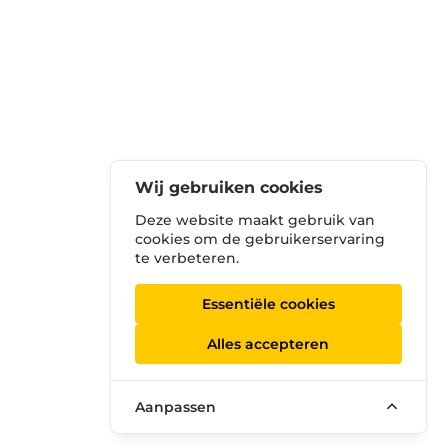
Wij gebruiken cookies
Deze website maakt gebruik van
cookies om de gebruikerservaring
te verbeteren.
Essentiële cookies
Alles accepteren
Aanpassen