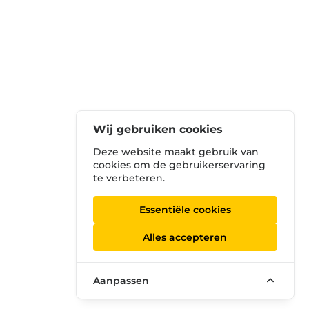
Wij gebruiken cookies
Deze website maakt gebruik van
cookies om de gebruikerservaring
te verbeteren.
Essentiële cookies
Alles accepteren
Aanpassen