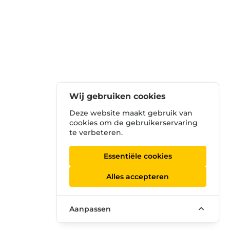
Wij gebruiken cookies
Deze website maakt gebruik van
cookies om de gebruikerservaring
te verbeteren.
Essentiële cookies
Alles accepteren
Aanpassen