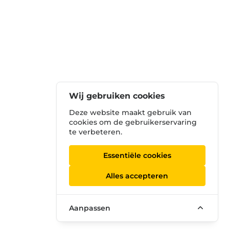
Wij gebruiken cookies
Deze website maakt gebruik van
cookies om de gebruikerservaring
te verbeteren.
Essentiële cookies
Alles accepteren
Aanpassen