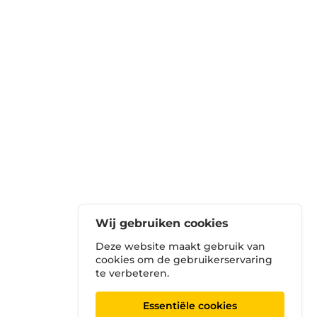
Wij gebruiken cookies
Deze website maakt gebruik van
cookies om de gebruikerservaring
te verbeteren.
Essentiële cookies